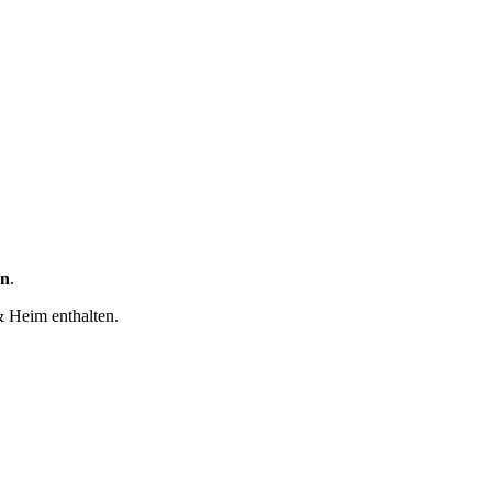
en
.
& Heim enthalten.