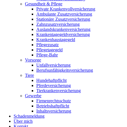
Gesundheit & Pflege
Private Krankenvollversicherung
Ambulante Zusatzversicherung
Stationäre Zusatzversicherung
Zahnzusatzversicherung
Auslandskrankenversicherung
Krankentagegeldversicherung
Krankenhaustagegeld
Pflegezusatz
Pflegetagegeld
Pflege-Bahr
Vorsorge
Unfallversicherung
Berufsunfähigkeitsversicherung
Tiere
Hundehaftpflicht
Pferdeversicherung
Tierkrankenversicherung
Gewerbe
Firmenrechtsschutz
Betriebshaftpflicht
Inhaltsversicherung
Schadenmeldung
Über mich
Kontakt